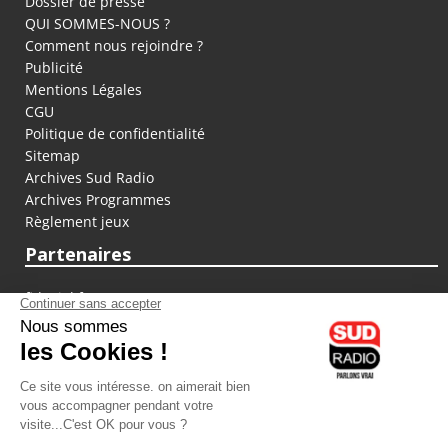
Dossier de presse
QUI SOMMES-NOUS ?
Comment nous rejoindre ?
Publicité
Mentions Légales
CGU
Politique de confidentialité
Sitemap
Archives Sud Radio
Archives Programmes
Règlement jeux
Partenaires
fiducial.fr
lyoncapitale.fr
olympique-et-lyonnais.com
L'application Iphone / Android
Téléchargez l'application