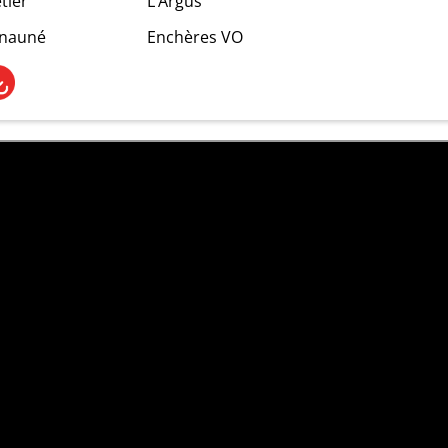
tier
L’Argus
rnauné
Enchères VO