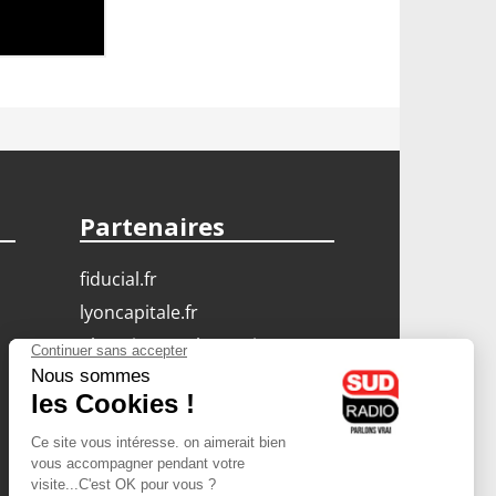
Partenaires
fiducial.fr
lyoncapitale.fr
olympique-et-lyonnais.com
L'application Iphone
/ Android