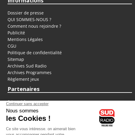
Informations
Dossier de presse
QUI SOMMES-NOUS ?
Comment nous rejoindre ?
Publicité
Mentions Légales
CGU
Politique de confidentialité
Sitemap
Archives Sud Radio
Archives Programmes
Règlement jeux
Partenaires
fiducial.fr
lyoncapitale.fr
olympique-et-lyonnais.com
L'application Iphone / Android