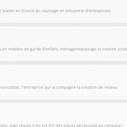
 leader en France du courtage en trésorerie d'entreprises
 en matière de garde d’enfant, ménage/repassage et soutien scola
unication, l'entreprise qui accompagne la création de réseau
e, avec lequel il en est fini des tracas de l’accueil au camping !