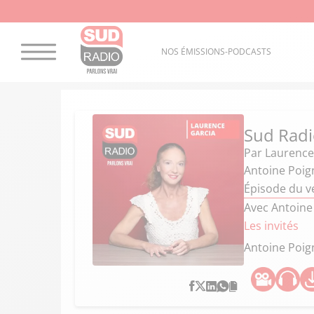
NOS ÉMISSIONS-PODCASTS
Sud Radio
Par
Laurence
Antoine Poig
Épisode du v
Avec Antoine
Les invités
Antoine Poig