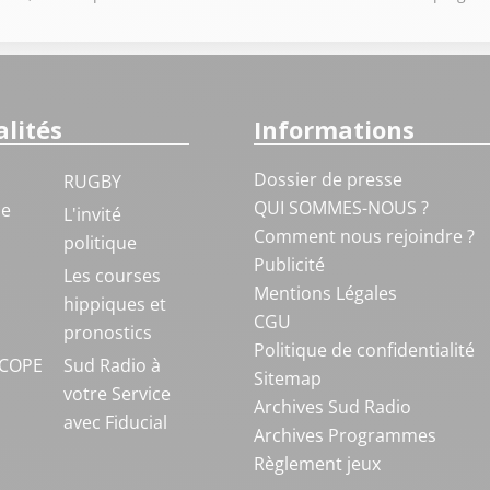
lités
Informations
Dossier de presse
RUGBY
QUI SOMMES-NOUS ?
ue
L'invité
Comment nous rejoindre ?
politique
Publicité
S
Les courses
Mentions Légales
hippiques et
CGU
pronostics
Politique de confidentialité
COPE
Sud Radio à
Sitemap
votre Service
Archives Sud Radio
avec Fiducial
Archives Programmes
Règlement jeux