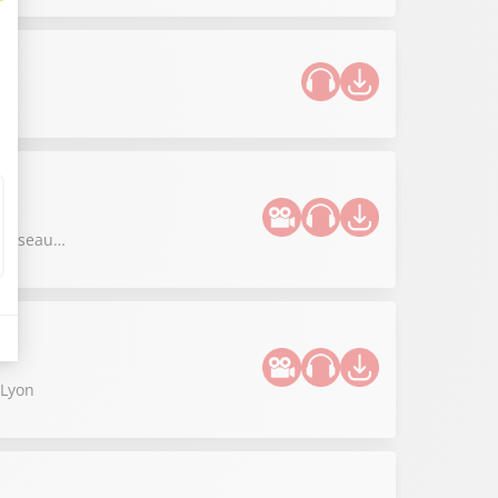
re réseau…
 Lyon