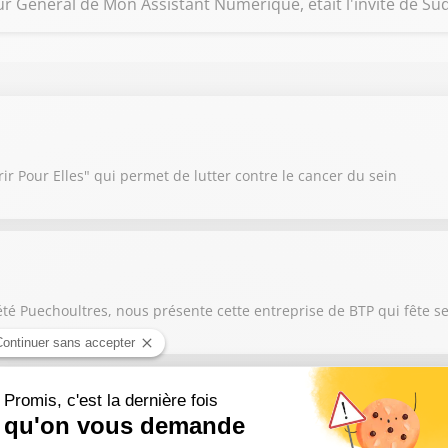
 Général de Mon Assistant Numérique, était l'invité de Sud 
r Pour Elles" qui permet de lutter contre le cancer du sein
été Puechoultres, nous présente cette entreprise de BTP qui fête s