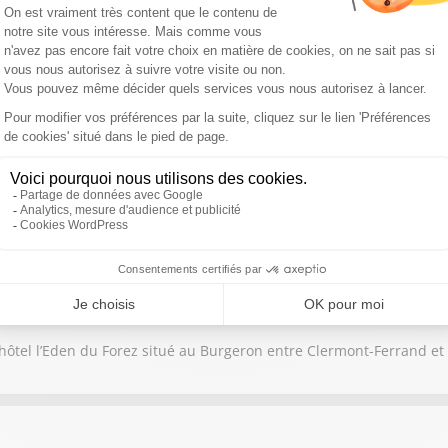
activité, trouver des clients, booster votre confiance, cultiver vot
hôtel l’Eden du Forez situé au Burgeron entre Clermont-Ferrand et