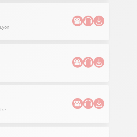
 Lyon
ire.