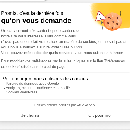
été Puechoultres, nous présente cette entreprise de BTP qui fête s
activité, trouver des clients, booster votre confiance, cultiver vot