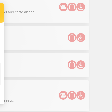
es 50 ans cette année
re réseau…