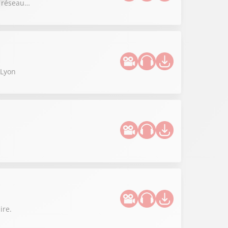
re réseau…
 Lyon
ire.