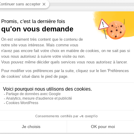
été Puechoultres, nous présente cette entreprise de BTP qui fête s