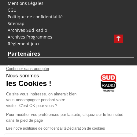
Mentions Légales
CGU
Politique de confidentialité
Sitemap
Archives Sud Radio
Archives Programmes
Règlement jeux
Partenaires
fiducial.fr
lyoncapitale.fr
olympique-et-lyonnais.com
L'application Iphone / Android
Téléchargez l'application
Les cookies