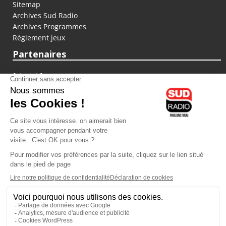
Sitemap
Archives Sud Radio
Archives Programmes
Règlement jeux
Partenaires
fiducial.fr
lyoncapitale.fr
olympique-et-lyonnais.com
L'application Iphone / Android
Téléchargez l'application
Les cookies
Gestion des cookies
Crédit photos : ©Sud Radio / Pierre Olivier