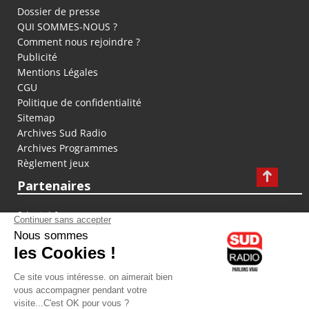
Dossier de presse
QUI SOMMES-NOUS ?
Comment nous rejoindre ?
Publicité
Mentions Légales
CGU
Politique de confidentialité
Sitemap
Archives Sud Radio
Archives Programmes
Règlement jeux
Partenaires
fiducial.fr
lyoncapitale.fr
olympique-et-lyonnais.com
L'application Iphone / Android