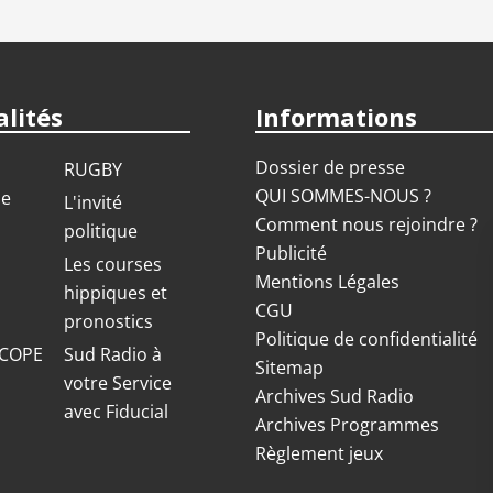
lités
Informations
Dossier de presse
RUGBY
QUI SOMMES-NOUS ?
ue
L'invité
Comment nous rejoindre ?
politique
Publicité
S
Les courses
Mentions Légales
hippiques et
CGU
pronostics
Politique de confidentialité
COPE
Sud Radio à
Sitemap
votre Service
Archives Sud Radio
avec Fiducial
Archives Programmes
Règlement jeux