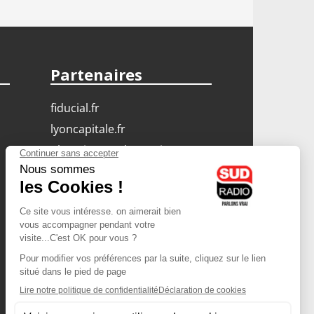
Partenaires
fiducial.fr
lyoncapitale.fr
olympique-et-lyonnais.com
L'application Iphone
/ Android
Téléchargez l'application