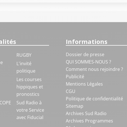
lités
Informations
Dossier de presse
RUGBY
QUI SOMMES-NOUS ?
ue
L'invité
Comment nous rejoindre ?
politique
Publicité
S
Les courses
Mentions Légales
hippiques et
CGU
pronostics
Politique de confidentialité
COPE
Sud Radio à
Sitemap
votre Service
Archives Sud Radio
avec Fiducial
Archives Programmes