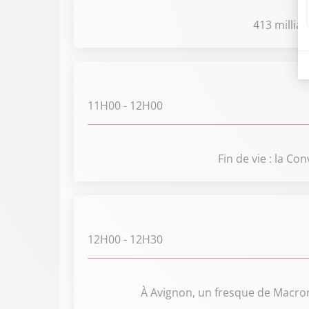
413 millia
11H00
- 12H00
Fin de vie : la C
12H00
- 12H30
À Avignon, un fresque de Macron 