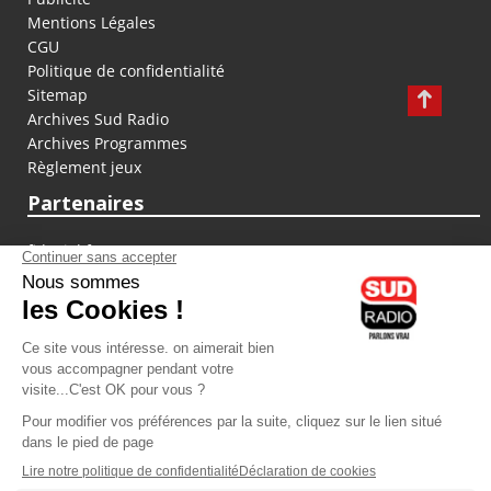
Mentions Légales
CGU
Politique de confidentialité
Sitemap
Archives Sud Radio
Archives Programmes
Règlement jeux
Partenaires
fiducial.fr
lyoncapitale.fr
olympique-et-lyonnais.com
L'application Iphone / Android
Téléchargez l'application
Les cookies