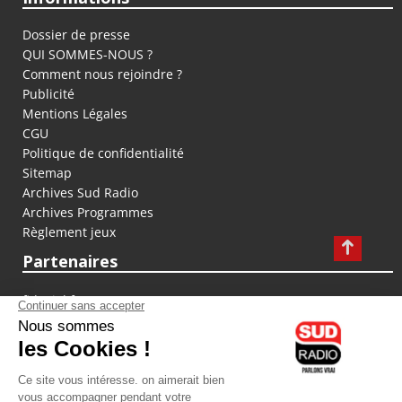
Dossier de presse
QUI SOMMES-NOUS ?
Comment nous rejoindre ?
Publicité
Mentions Légales
CGU
Politique de confidentialité
Sitemap
Archives Sud Radio
Archives Programmes
Règlement jeux
Partenaires
fiducial.fr
lyoncapitale.fr
olympique-et-lyonnais.com
L'application Iphone / Android