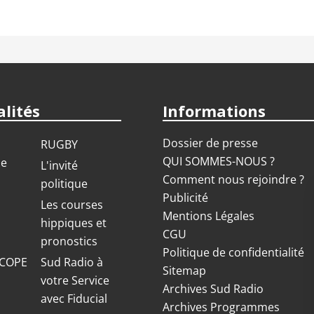
lités
Informations
Dossier de presse
RUGBY
QUI SOMMES-NOUS ?
ue
L'invité
Comment nous rejoindre ?
politique
Publicité
S
Les courses
Mentions Légales
hippiques et
CGU
pronostics
Politique de confidentialité
COPE
Sud Radio à
Sitemap
votre Service
Archives Sud Radio
avec Fiducial
Archives Programmes