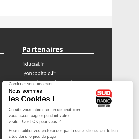
Partenaires
fiducial.fr
lyoncapitale.fr
olympique-et-lyonnais.com
L'application Iphone
/ Android
Téléchargez l'application