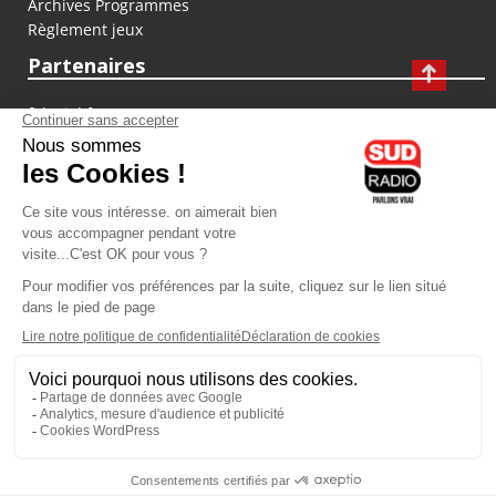
Archives Programmes
Règlement jeux
Partenaires
fiducial.fr
lyoncapitale.fr
olympique-et-lyonnais.com
L'application Iphone / Android
Téléchargez l'application
Les cookies
Gestion des cookies
Crédit photos : ©Sud Radio / Pierre Olivier