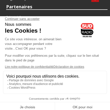
Partenaires
fiducial.fr
lyoncapitale.fr
olympique-et-lyonnais.com
L'application Iphone / Android
Téléchargez l'application
Les cookies
Gestion des cookies
Crédit photos : ©Sud Radio / Pierre Olivier
13H30
-
14H00
14H00 - 14H30
Nathalie Schraen-Guirma
Gérard Collard et Valérie Expert
C'est ça la France
Les coups de coeur des libraires