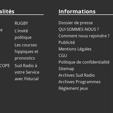
lités
Informations
Dossier de presse
RUGBY
QUI SOMMES-NOUS ?
ue
L'invité
Comment nous rejoindre ?
politique
Publicité
S
Les courses
Mentions Légales
hippiques et
CGU
pronostics
Politique de confidentialité
COPE
Sud Radio à
Sitemap
votre Service
Archives Sud Radio
avec Fiducial
Archives Programmes
Règlement jeux