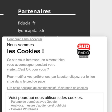
Partenaires
fiducial.fr
lyoncapitale.fr
olympique-et-lyonnais.com
L'application Iphone
/ Android
Téléchargez l'application
Les cookies
Gestion des cookies