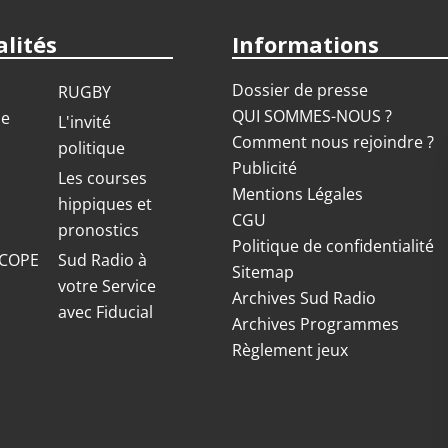
lités
Informations
Dossier de presse
RUGBY
QUI SOMMES-NOUS ?
ue
L'invité
Comment nous rejoindre ?
politique
Publicité
S
Les courses
Mentions Légales
hippiques et
CGU
pronostics
Politique de confidentialité
COPE
Sud Radio à
Sitemap
votre Service
Archives Sud Radio
avec Fiducial
Archives Programmes
Règlement jeux