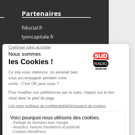
Partenaires
fiducial.fr
lyoncapitale.fr
olympique-et-lyonnais.com
L'application Iphone
/ Android
Téléchargez l'application
Les cookies
Gestion des cookies