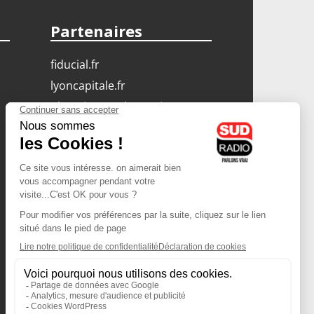
Partenaires
fiducial.fr
lyoncapitale.fr
olympique-et-lyonnais.com
L'application Iphone
/ Android
Téléchargez l'application
Les cookies
Gestion des cookies