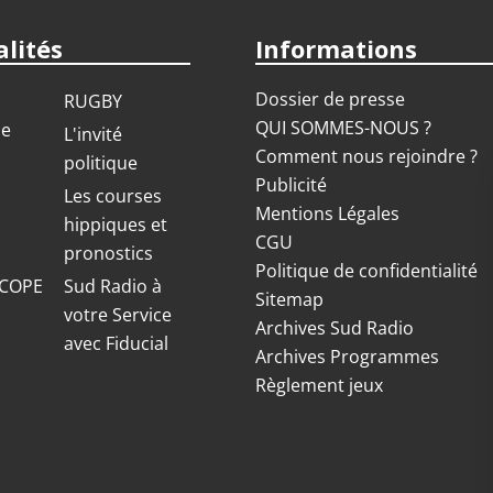
lités
Informations
Dossier de presse
RUGBY
QUI SOMMES-NOUS ?
ue
L'invité
Comment nous rejoindre ?
politique
Publicité
S
Les courses
Mentions Légales
hippiques et
CGU
pronostics
Politique de confidentialité
COPE
Sud Radio à
Sitemap
votre Service
Archives Sud Radio
avec Fiducial
Archives Programmes
Règlement jeux