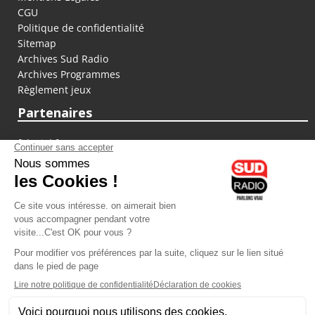
CGU
Politique de confidentialité
Sitemap
Archives Sud Radio
Archives Programmes
Règlement jeux
Partenaires
fiducial.fr
lyoncapitale.fr
olympique-et-lyonnais.com
L'application Iphone / Android
Téléchargez l'application
Les cookies
Gestion des cookies