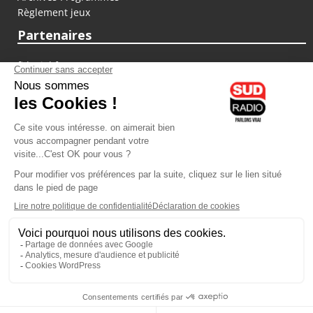
Règlement jeux
Partenaires
fiducial.fr
lyoncapitale.fr
olympique-et-lyonnais.com
L'application Iphone / Android
Téléchargez l'application
Les cookies
Gestion des cookies
Crédit photos : ©Sud Radio / Pierre Olivier
07H00
-
10H00
10H00 - 13H00