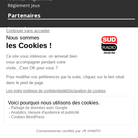
Règlement jeux
Partenaires
fiducial.fr
lyoncapitale.fr
olympique-et-lyonnais.com
L'application Iphone / Android
Téléchargez l'application
Les cookies
Gestion des cookies
Crédit photos : ©Sud Radio / Pierre Olivier
16H00
-
17H00
17H00 - 18H00