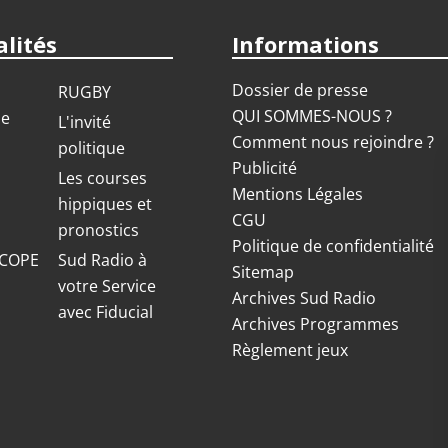
lités
Informations
Dossier de presse
RUGBY
QUI SOMMES-NOUS ?
ue
L'invité
Comment nous rejoindre ?
politique
Publicité
S
Les courses
Mentions Légales
hippiques et
CGU
pronostics
Politique de confidentialité
COPE
Sud Radio à
Sitemap
votre Service
Archives Sud Radio
avec Fiducial
Archives Programmes
Règlement jeux