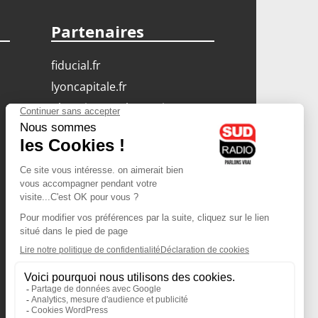
Partenaires
fiducial.fr
lyoncapitale.fr
olympique-et-lyonnais.com
L'application Iphone
/ Android
Téléchargez l'application
Les cookies
Gestion des cookies