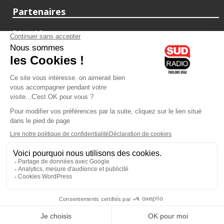
Partenaires
fiducial.fr
lyoncapitale.fr
olympique-et-lyonnais.com
L'application Iphone / Android
Téléchargez l'application
Les cookies
Gestion des cookies
Crédit photos : ©Sud Radio / Pierre Olivier
17H00
-
19H00
19H00 - 20H00
Judith Beller
Yvan Cujious
Les Vraies Voix
Loft Music Sud Radio