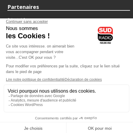
Partenaires
fiducial.fr
lyoncapitale.fr
olympique-et-lyonnais.com
L'application Iphone / Android
Téléchargez l'application
Les cookies
Gestion des cookies
Crédit photos : ©Sud Radio / Pierre Olivier
10H00 - 12H00
07H00
-
10H00
Laurence Péraud et Jean-Luc
Laurence Péraud
Moreau
Le Grand Matin Week-end
On parle auto