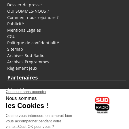
Dossier de presse
QUI SOMMES-NOUS ?
Comment nous rejoindre ?
Publicité
Mentions Légales
CGU
Politique de confidentialité
Sitemap
Archives Sud Radio
Archives Programmes
Règlement jeux
Partenaires
fiducial.fr
lyoncapitale.fr
olympique-et-lyonnais.com
L'application Iphone / Android