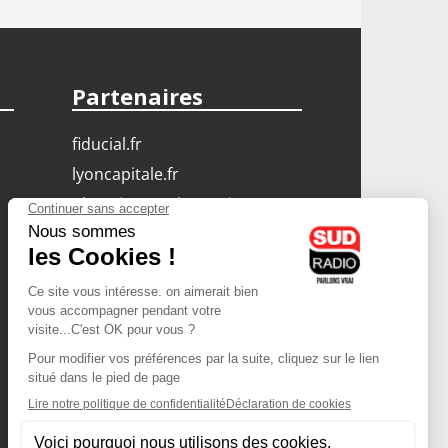
Partenaires
fiducial.fr
lyoncapitale.fr
olympique-et-lyonnais.com
L'application Iphone
/ Android
Téléchargez l'application
Les cookies