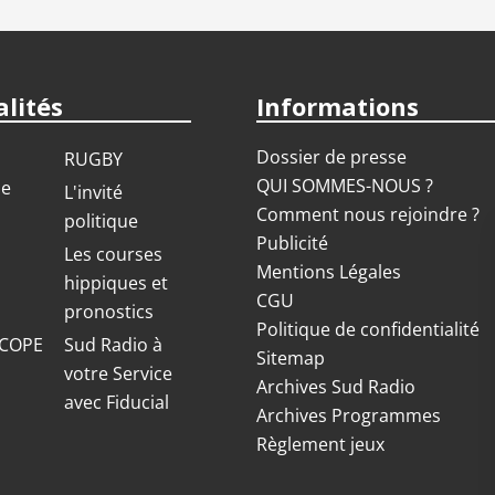
lités
Informations
Dossier de presse
RUGBY
QUI SOMMES-NOUS ?
ue
L'invité
Comment nous rejoindre ?
politique
Publicité
S
Les courses
Mentions Légales
hippiques et
CGU
pronostics
Politique de confidentialité
COPE
Sud Radio à
Sitemap
votre Service
Archives Sud Radio
avec Fiducial
Archives Programmes
Règlement jeux