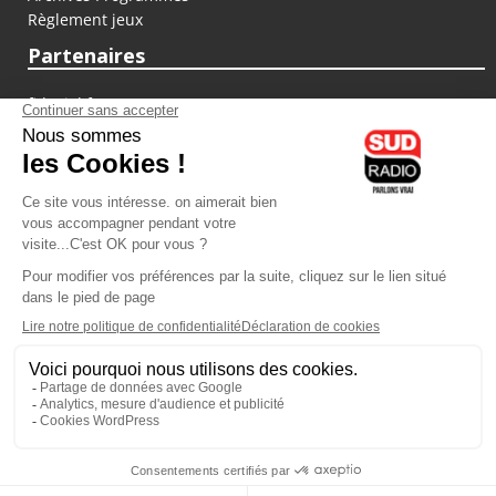
Règlement jeux
Partenaires
fiducial.fr
lyoncapitale.fr
olympique-et-lyonnais.com
L'application Iphone / Android
Téléchargez l'application
Les cookies
Gestion des cookies
Crédit photos : ©Sud Radio / Pierre Olivier
10H00
-
13H00
13H00 - 14H00