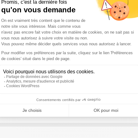
nard de La Villardière
ard de la Villardière à l'occasion de sa nouvelle enquête sur le bu
ain Nigita, Pierre-Nicolas Cléré
 2025 et celles à voir absolument en 2026 ? Puis quels sont les no
du Mondial de football 2026 ?
mie Mathy
Mimie Mathy de retour en inédit après 2 ans d’absence sur TF1