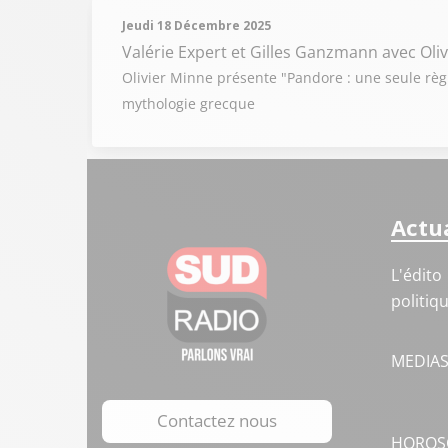
Jeudi 18 Décembre 2025
Valérie Expert et Gilles Ganzmann
avec Oli
Olivier Minne présente "Pandore : une seule règl
mythologie grecque
Actua
L'édito
politiq
MEDIA
Contactez nous
HOROS