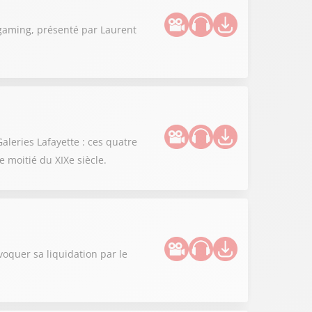
 gaming, présenté par Laurent
aleries Lafayette : ces quatre
 moitié du XIXe siècle.
oquer sa liquidation par le