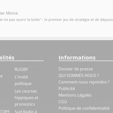
vier Minne
e ne pas ouvrir la boîte" : le premier jeu de stratégie et de dépas
lités
Informations
Dossier de presse
RUGBY
QUI SOMMES-NOUS ?
ue
L'invité
Comment nous rejoindre ?
politique
Publicité
S
Les courses
Mentions Légales
hippiques et
CGU
pronostics
Politique de confidentialité
COPE
Sud Radio à