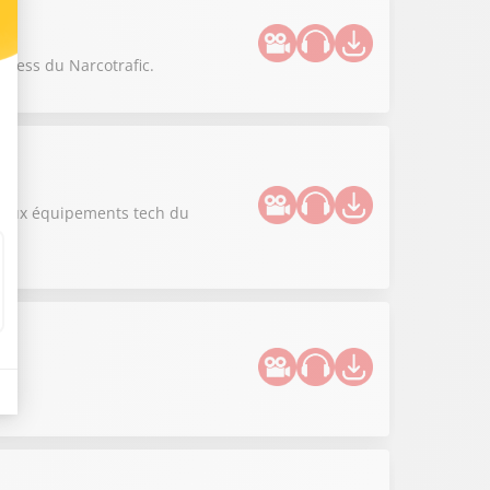
siness du Narcotrafic.
uveaux équipements tech du