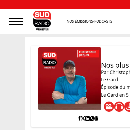
NOS ÉMISSIONS-PODCASTS
Nos plus
Par
Christoph
Le Gard
Épisode du m
Le Gard en 5