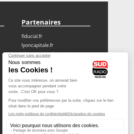
Partenaires
fiducial.fr
lyoncapitale.fr
olympique-et-lyonnais.com
L'application Iphone
/ Android
Téléchargez l'application
Les cookies