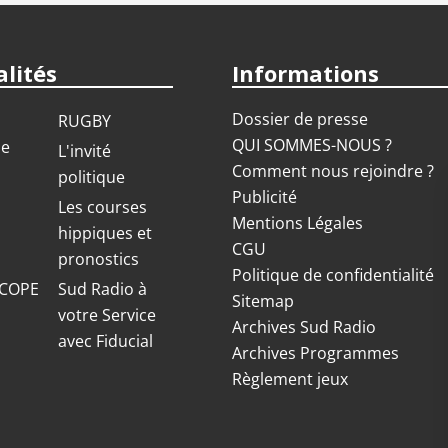
lités
Informations
Dossier de presse
RUGBY
QUI SOMMES-NOUS ?
ue
L'invité
Comment nous rejoindre ?
politique
Publicité
S
Les courses
Mentions Légales
hippiques et
CGU
pronostics
Politique de confidentialité
COPE
Sud Radio à
Sitemap
votre Service
Archives Sud Radio
avec Fiducial
Archives Programmes
Règlement jeux