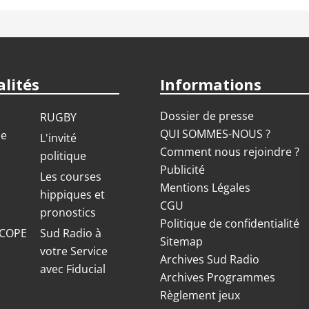
lités
Informations
Dossier de presse
RUGBY
QUI SOMMES-NOUS ?
ue
L'invité
Comment nous rejoindre ?
politique
Publicité
S
Les courses
Mentions Légales
hippiques et
CGU
pronostics
Politique de confidentialité
COPE
Sud Radio à
Sitemap
votre Service
Archives Sud Radio
avec Fiducial
Archives Programmes
Règlement jeux