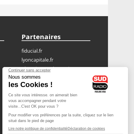
Partenaires
fiducial.fr
lyoncapitale.fr
olympique-et-lyonnais.com
L'application Iphone
/ Android
Téléchargez l'application