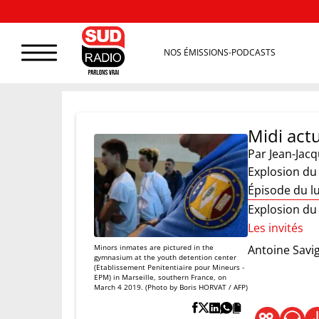
NOS ÉMISSIONS-PODCASTS
Midi act
Par
Jean-Jac
Explosion d
Épisode du lu
Explosion d
Les invités
Minors inmates are pictured in the
Antoine Savi
gymnasium at the youth detention center
(Etablissement Penitentiaire pour Mineurs -
EPM) in Marseille, southern France, on
March 4 2019. (Photo by Boris HORVAT / AFP)