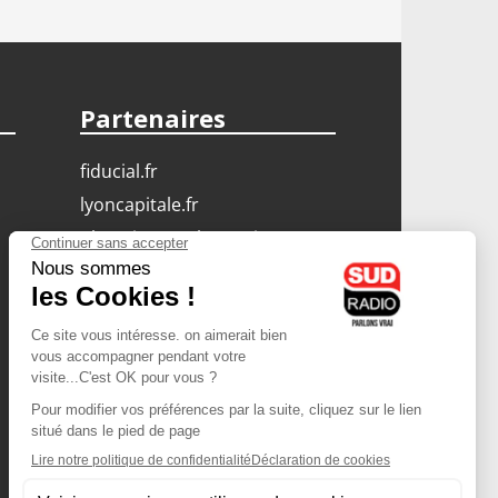
Partenaires
fiducial.fr
lyoncapitale.fr
olympique-et-lyonnais.com
L'application Iphone
/ Android
Téléchargez l'application