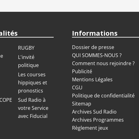
lités
Informations
Dossier de presse
RUGBY
QUI SOMMES-NOUS ?
ue
L'invité
Comment nous rejoindre ?
politique
Publicité
S
Les courses
Mentions Légales
hippiques et
CGU
pronostics
Politique de confidentialité
COPE
Sud Radio à
Sitemap
votre Service
Archives Sud Radio
avec Fiducial
Archives Programmes
Règlement jeux