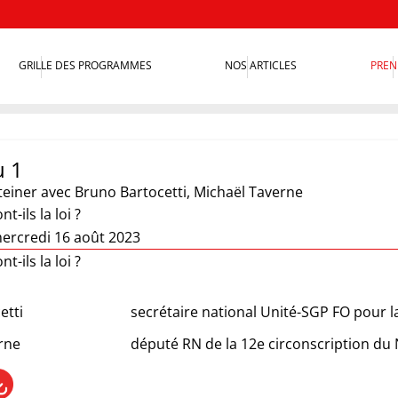
GRILLE DES PROGRAMMES
NOS ARTICLES
PREN
u 1
teiner
avec Bruno Bartocetti, Michaël Taverne
t-ils la loi ?
ercredi 16 août 2023
t-ils la loi ?
etti
secrétaire national Unité-SGP FO pour l
rne
député RN de la 12e circonscription du