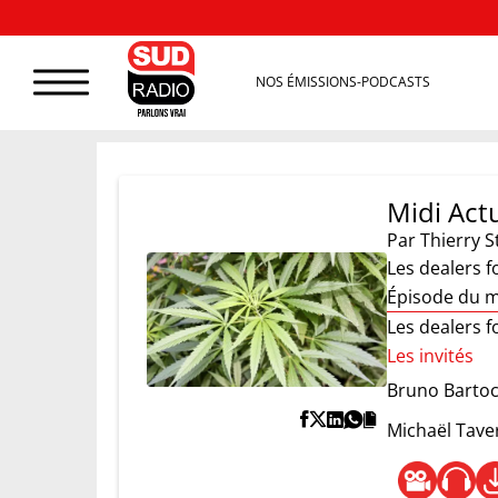
NOS ÉMISSIONS-PODCASTS
Midi Act
Par
Thierry S
Les dealers fon
Épisode du m
Les dealers fon
Les invités
Bruno Bartoc
Michaël Tave