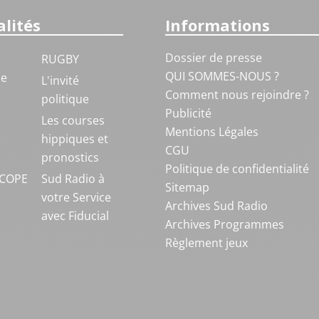
lités
Informations
Dossier de presse
RUGBY
QUI SOMMES-NOUS ?
ue
L'invité
Comment nous rejoindre ?
politique
Publicité
S
Les courses
Mentions Légales
hippiques et
CGU
pronostics
Politique de confidentialité
COPE
Sud Radio à
Sitemap
votre Service
Archives Sud Radio
avec Fiducial
Archives Programmes
Règlement jeux