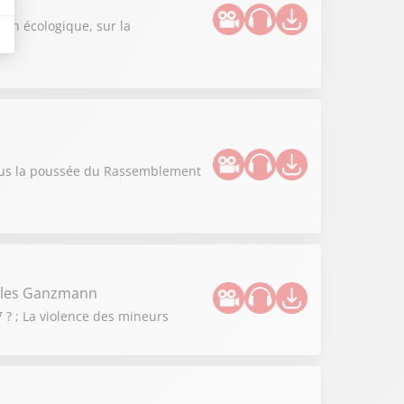
n
ion écologique, sur la
vous la poussée du Rassemblement
illes Ganzmann
 ? ; La violence des mineurs