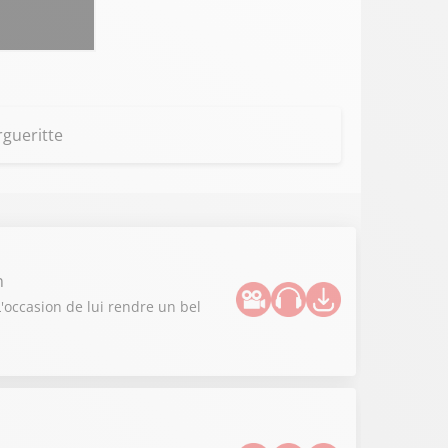
rgueritte
n
L'occasion de lui rendre un bel