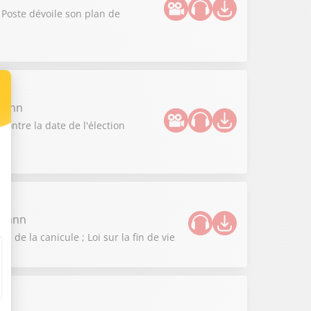
 Poste dévoile son plan de
zmann
contre la date de l'élection
zmann
de la canicule ; Loi sur la fin de vie