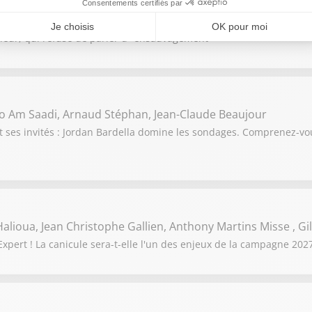
 Fougerat , Mehdy Raïche, Rachida Kaaout , Gilles Ganzman
ert ! Propos polémiques de Monique Barbut, ministre de la Transit
érieur, qui refuse de parler d'"ensauvagement"
o Am Saadi, Arnaud Stéphan, Jean-Claude Beaujour
t ses invités : Jordan Bardella domine les sondages. Comprenez-
alioua, Jean Christophe Gallien, Anthony Martins Misse , G
pert ! La canicule sera-t-elle l'un des enjeux de la campagne 2027