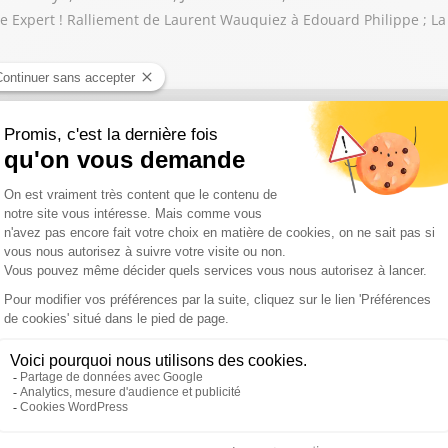
 Expert ! Ralliement de Laurent Wauquiez à Edouard Philippe ; La
 Darmon, Mathias Leboeuf, Sophie De Menthon , Gilles Gan
ert ! Aspect politique de la canicule ; Bruno Retailleau en colère 
une relance de la natalité ?
acques Myard, Gilles Platret, Arnaud Benedetti, Gilles Gan
! Sandrine Rousseau veut censurer le gouvernement pour la gestion 