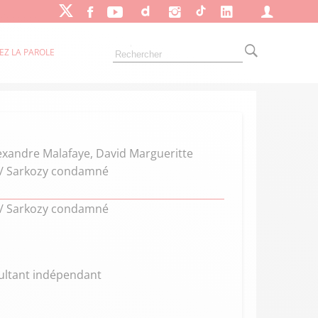
EZ LA PAROLE
lexandre Malafaye, David Margueritte
é / Sarkozy condamné
é / Sarkozy condamné
sultant indépendant