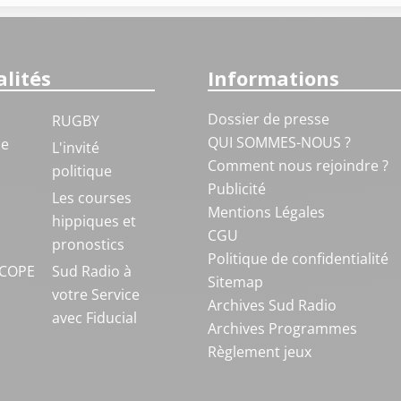
lités
Informations
Dossier de presse
RUGBY
QUI SOMMES-NOUS ?
ue
L'invité
Comment nous rejoindre ?
politique
Publicité
S
Les courses
Mentions Légales
hippiques et
CGU
pronostics
Politique de confidentialité
COPE
Sud Radio à
Sitemap
votre Service
Archives Sud Radio
avec Fiducial
Archives Programmes
Règlement jeux