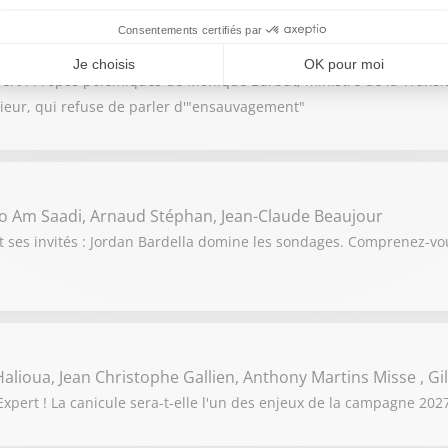
 Fougerat , Mehdy Raïche, Rachida Kaaout , Gilles Ganzman
ert ! Propos polémiques de Monique Barbut, ministre de la Transit
érieur, qui refuse de parler d'"ensauvagement"
o Am Saadi, Arnaud Stéphan, Jean-Claude Beaujour
t ses invités : Jordan Bardella domine les sondages. Comprenez-
alioua, Jean Christophe Gallien, Anthony Martins Misse , G
pert ! La canicule sera-t-elle l'un des enjeux de la campagne 2027