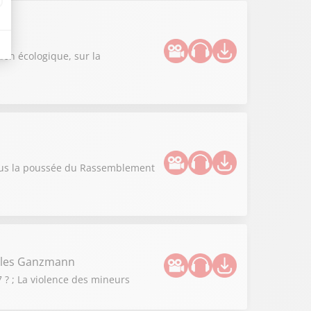
n
ion écologique, sur la
vous la poussée du Rassemblement
illes Ganzmann
 ? ; La violence des mineurs