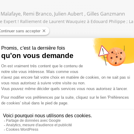
 Malafaye, Remi Branco, Julien Aubert , Gilles Ganzmann
 Expert ! Ralliement de Laurent Wauquiez à Edouard Philippe ; La
 Darmon, Mathias Leboeuf, Sophie De Menthon , Gilles Gan
ert ! Aspect politique de la canicule ; Bruno Retailleau en colère 
une relance de la natalité ?
acques Myard, Gilles Platret, Arnaud Benedetti, Gilles Gan
! Sandrine Rousseau veut censurer le gouvernement pour la gestion 