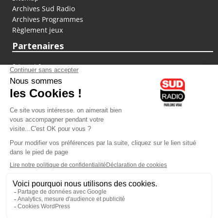
Archives Sud Radio
Archives Programmes
Règlement jeux
Partenaires
fiducial.fr
lyoncapitale.fr
olympique-et-lyonnais.com
L'application Iphone / Android
Téléchargez l'application
Les cookies
Gestion des cookies
Crédit photos : ©Sud Radio / Pierre Olivier