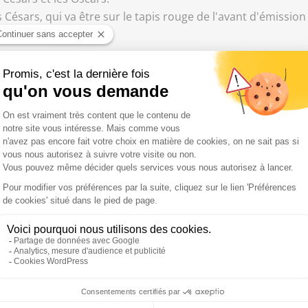
Césars, qui va être sur le tapis rouge de l'avant d'émission s
ra Szpiner, Frédéric Dabi , Arnaud Stéphan, Gilles Ganzman
 ! En effet, il s'agit de la dernière émission de notre animatrice. 
 Malafaye, Remi Branco, Julien Aubert , Gilles Ganzmann
 Expert ! Ralliement de Laurent Wauquiez à Edouard Philippe ; La