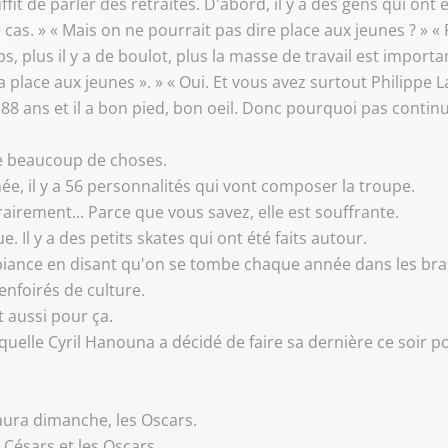
uffit de parler des retraites. D'abord, il y a des gens qui ont
st le cas. » « Mais on ne pourrait pas dire place aux jeunes ? »
ps, plus il y a de boulot, plus la masse de travail est import
 la place aux jeunes ». » « Oui. Et vous avez surtout Philippe 
. 88 ans et il a bon pied, bon oeil. Donc pourquoi pas contin
de beaucoup de choses.
nnée, il y a 56 personnalités qui vont composer la troupe.
trairement... Parce que vous savez, elle est souffrante.
e. Il y a des petits skates qui ont été faits autour.
ambiance en disant qu'on se tombe chaque année dans les bras
enfoirés de culture.
st aussi pour ça.
laquelle Cyril Hanouna a décidé de faire sa dernière ce soir 
y aura dimanche, les Oscars.
 Césars et les Oscars.