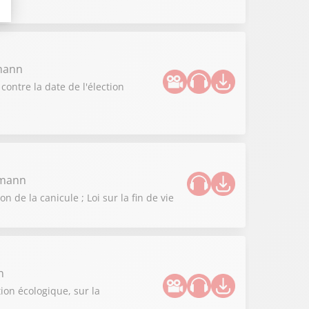
zmann
contre la date de l'élection
zmann
de la canicule ; Loi sur la fin de vie
n
ion écologique, sur la