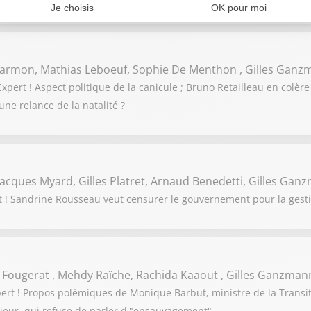
 Darmon, Mathias Leboeuf, Sophie De Menthon , Gilles Gan
ert ! Aspect politique de la canicule ; Bruno Retailleau en colère 
une relance de la natalité ?
acques Myard, Gilles Platret, Arnaud Benedetti, Gilles Gan
! Sandrine Rousseau veut censurer le gouvernement pour la gestion 
 Fougerat , Mehdy Raïche, Rachida Kaaout , Gilles Ganzman
ert ! Propos polémiques de Monique Barbut, ministre de la Transit
érieur, qui refuse de parler d'"ensauvagement"