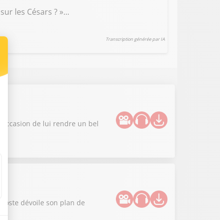
ur les Césars ? »...
Transcription générée par IA
n
L'occasion de lui rendre un bel
 Poste dévoile son plan de