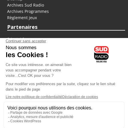
Archives Sud Radio
Archives Programmes
Règlement jeux
Partenaires
fiducial.fr
lyoncapitale.fr
olympique-et-lyonnais.com
L'application Iphone / Android
Téléchargez l'application
Les cookies
Gestion des cookies
Crédit photos : ©Sud Radio / Pierre Olivier