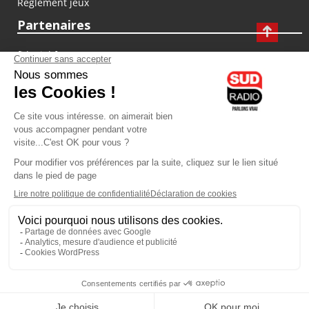
Règlement jeux
Partenaires
fiducial.fr
lyoncapitale.fr
olympique-et-lyonnais.com
L'application Iphone / Android
Téléchargez l'application
Les cookies
Gestion des cookies
Crédit photos : ©Sud Radio / Pierre Olivier
07H00
-
10H00
10H00 - 13H00
Jacques Cardoze
Anthony Martins Misse