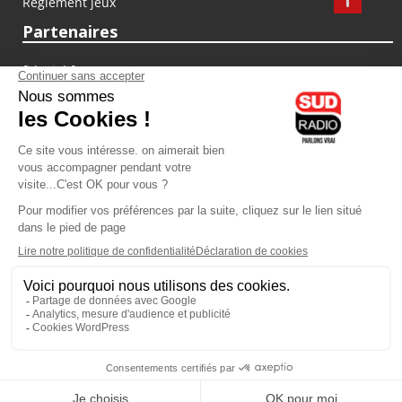
Règlement jeux
Partenaires
fiducial.fr
lyoncapitale.fr
olympique-et-lyonnais.com
L'application Iphone / Android
Téléchargez l'application
Les cookies
Gestion des cookies
Crédit photos : ©Sud Radio / Pierre Olivier
00H00
-
02H00
02H00 - 03H00
Judith Beller
Jacques Pessis