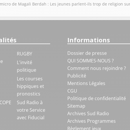
cro de Magali Berdah : Les jeunes parlent-ils trop de religion sur
lités
Informations
Dossier de presse
RUGBY
QUI SOMMES-NOUS ?
ue
L'invité
Comment nous rejoindre ?
politique
Publicité
S
Les courses
Mentions Légales
hippiques et
CGU
pronostics
Politique de confidentialité
COPE
Sud Radio à
Sitemap
votre Service
Archives Sud Radio
avec Fiducial
Archives Programmes
Règlement jeux