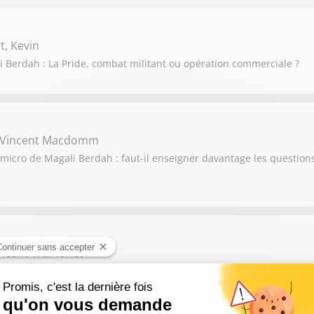
t, Kevin
 Berdah : La Pride, combat militant ou opération commerciale ?
n, Vincent Macdomm
icro de Magali Berdah : faut-il enseigner davantage les questions
Vincent Tramonet
ro de Magali Berdah : devenir influenceur doit-il être un objectif 