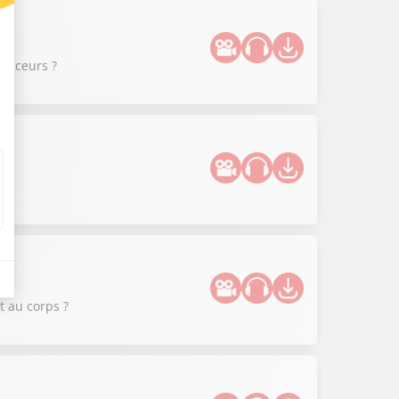
uenceurs ?
t au corps ?