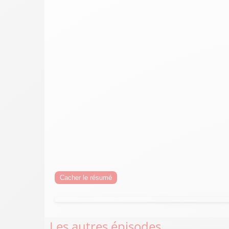
Cacher le résumé
Les autres épisodes