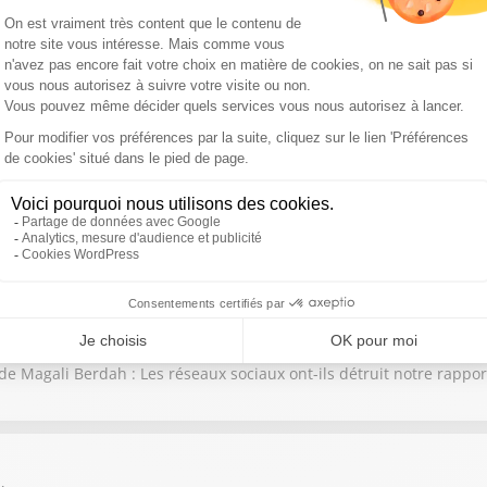
avid Cherche
cro de Magali Berdah : Les footballeurs sont-ils devenus des infl
e Magali Berdah : Peut-on tout dire sur les réseaux sociaux ?
e Magali Berdah : Les réseaux sociaux ont-ils détruit notre rappor