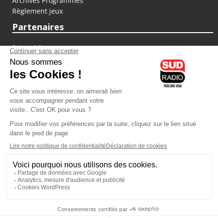
Archives Programmes
Règlement jeux
Partenaires
fiducial.fr
lyoncapitale.fr
olympique-et-lyonnais.com
L'application Iphone / Android
Téléchargez l'application
Les cookies
Gestion des cookies
Crédit photos : ©Sud Radio / Pierre Olivier
07H00
-
10H00
10H00 - 11H00