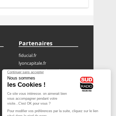
Partenaires
fiducial.fr
lyoncapitale.fr
olympique-et-lyonnais.com
L'application Iphone
/ Android
Téléchargez l'application