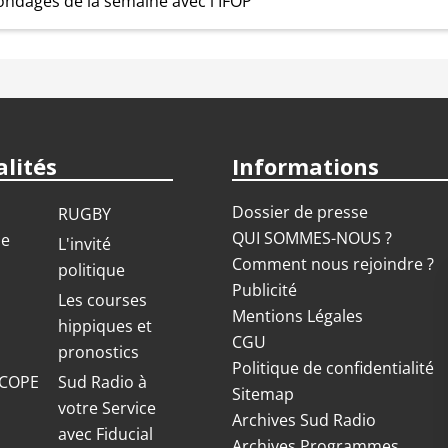
ondages de la semaine avec l'IFOP
lités
Informations
Dossier de presse
RUGBY
QUI SOMMES-NOUS ?
ue
L'invité
Comment nous rejoindre ?
politique
Publicité
S
Les courses
Mentions Légales
hippiques et
CGU
pronostics
Politique de confidentialité
COPE
Sud Radio à
Sitemap
votre Service
Archives Sud Radio
avec Fiducial
Archives Programmes