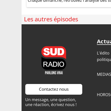
Chaque dimanche, retrouvez l'analyse des s
Les autres épisodes
Actua
L'édito
politiq
MEDIA
Contactez nous
HOROS
Un message, une question,
une réaction, écrivez nous !