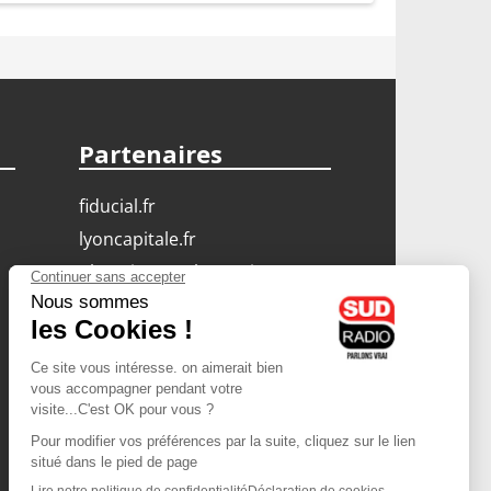
Partenaires
fiducial.fr
lyoncapitale.fr
olympique-et-lyonnais.com
L'application Iphone
/ Android
Téléchargez l'application