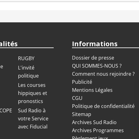
lités
Informations
Dossier de presse
RUGBY
QUI SOMMES-NOUS ?
ue
L'invité
Comment nous rejoindre ?
politique
Publicité
S
Les courses
Mentions Légales
hippiques et
CGU
pronostics
Politique de confidentialité
COPE
Sud Radio à
Sitemap
votre Service
Archives Sud Radio
avec Fiducial
Archives Programmes
Règlement jeux