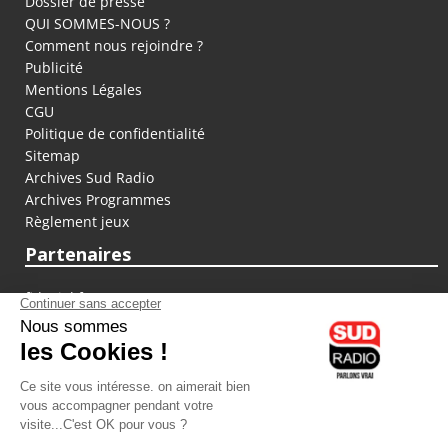
Dossier de presse
QUI SOMMES-NOUS ?
Comment nous rejoindre ?
Publicité
Mentions Légales
CGU
Politique de confidentialité
Sitemap
Archives Sud Radio
Archives Programmes
Règlement jeux
Partenaires
fiducial.fr
lyoncapitale.fr
olympique-et-lyonnais.com
L'application Iphone / Android
Téléchargez l'application