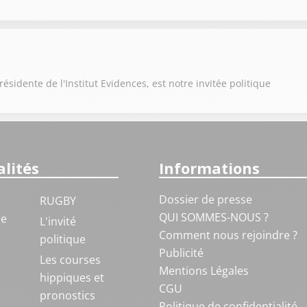
sidente de l'Institut Evidences, est notre invitée politique
lités
Informations
Dossier de presse
RUGBY
QUI SOMMES-NOUS ?
ue
L'invité
Comment nous rejoindre ?
politique
Publicité
S
Les courses
Mentions Légales
hippiques et
CGU
pronostics
Politique de confidentialité