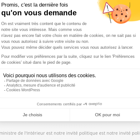
aliste de l'Eure et candidat à la primaire du PS pour la Présidentie
re des Outre-mer sur Sud Radio.
de l’Aménagement du territoire et de la Décentralisation est notre 
nistre de l'Intérieur est notre invité politique est notre invité po