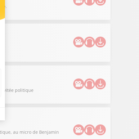
lle.
invitée politique
litique, au micro de Benjamin