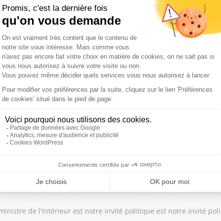
aliste de l'Eure et candidat à la primaire du PS pour la Présidentie
re des Outre-mer sur Sud Radio.
de l’Aménagement du territoire et de la Décentralisation est notre 
nistre de l'Intérieur est notre invité politique est notre invité po