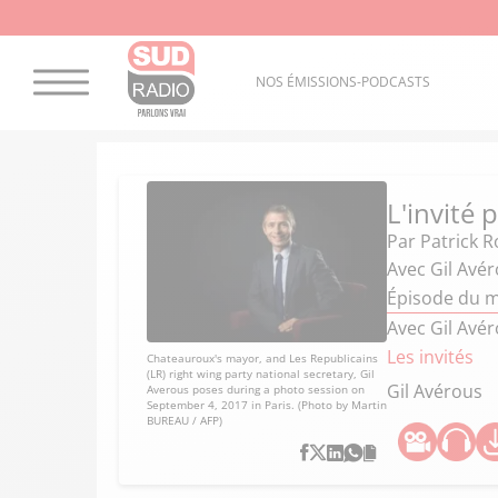
NOS ÉMISSIONS-PODCASTS
L'invité 
Par
Patrick R
Avec Gil Avér
Épisode du 
Avec Gil Avér
Les invités
Chateauroux's mayor, and Les Republicains
(LR) right wing party national secretary, Gil
Gil Avérous
Averous poses during a photo session on
September 4, 2017 in Paris. (Photo by Martin
BUREAU / AFP)