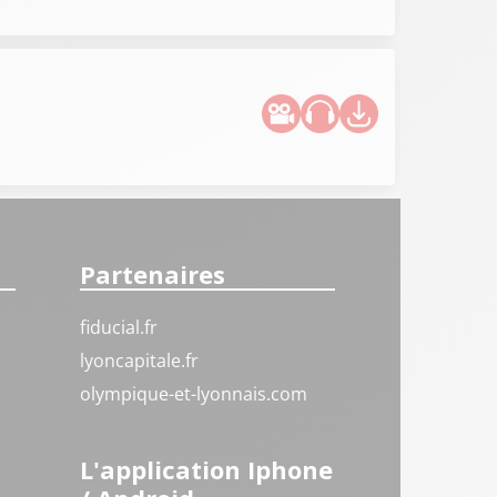
Partenaires
fiducial.fr
lyoncapitale.fr
olympique-et-lyonnais.com
L'application Iphone