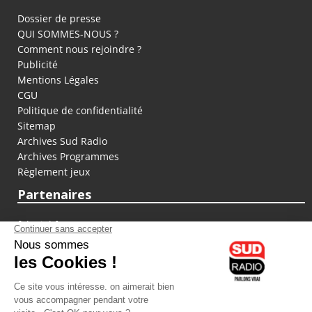
Dossier de presse
QUI SOMMES-NOUS ?
Comment nous rejoindre ?
Publicité
Mentions Légales
CGU
Politique de confidentialité
Sitemap
Archives Sud Radio
Archives Programmes
Règlement jeux
Partenaires
fiducial.fr
lyoncapitale.fr
olympique-et-lyonnais.com
L'application Iphone / Android