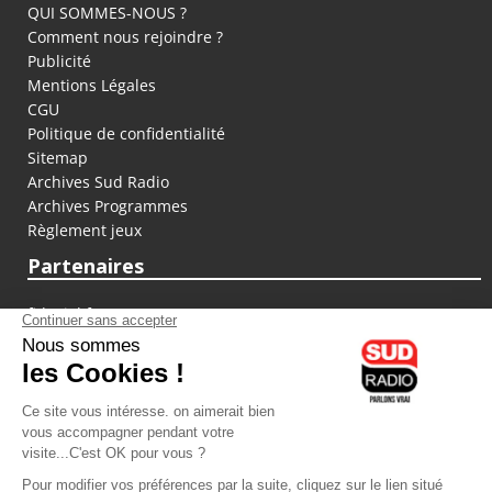
QUI SOMMES-NOUS ?
Comment nous rejoindre ?
Publicité
Mentions Légales
CGU
Politique de confidentialité
Sitemap
Archives Sud Radio
Archives Programmes
Règlement jeux
Partenaires
fiducial.fr
lyoncapitale.fr
olympique-et-lyonnais.com
L'application Iphone / Android
Téléchargez l'application