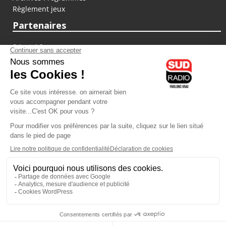
Règlement jeux
Partenaires
fiducial.fr
lyoncapitale.fr
olympique-et-lyonnais.com
L'application Iphone / Android
Téléchargez l'application
Les cookies
Gestion des cookies
Crédit photos : ©Sud Radio / Pierre Olivier
16H00
-
17H00
17H00 - 19H00