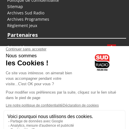
Politique de confidentialité
Sitemap
Archives Sud Radio
Archives Programmes
Règlement jeux
Partenaires
fiducial.fr
lyoncapitale.fr
olympique-et-lyonnais.com
L'application Iphone / Android
Téléchargez l'application
Les cookies
Gestion des cookies